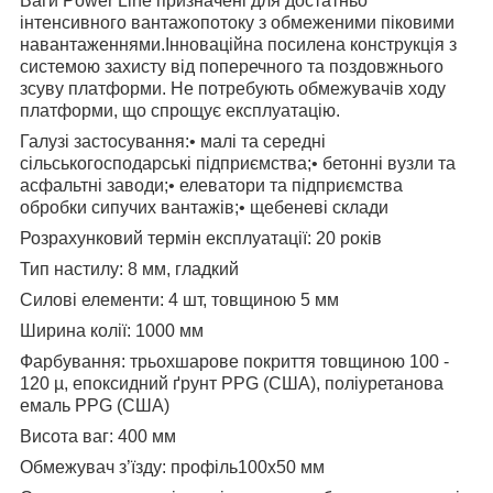
Ваги Power Line призначені для достатньо
інтенсивного вантажопотоку з обмеженими піковими
навантаженнями.Інноваційна посилена конструкція з
системою захисту від поперечного та поздовжнього
зсуву платформи. Не потребують обмежувачів ходу
платформи, що спрощує експлуатацію.
Галузі застосування:• малі та середні
сільськогосподарські підприємства;• бетонні вузли та
асфальтні заводи;• елеватори та підприємства
обробки сипучих вантажів;• щебеневі склади
Розрахунковий термін експлуатації: 20 років
Тип настилу: 8 мм, гладкий
Силові елементи: 4 шт, товщиною 5 мм
Ширина колії: 1000 мм
Фарбування: трьохшарове покриття товщиною 100 -
120 µ, епоксидний ґрунт PPG (США), поліуретанова
емаль PPG (США)
Висота ваг: 400 мм
Обмежувач з’їзду: профіль100х50 мм