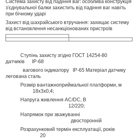
Система захисту від падіння ваг: особлива конструкція
з'єднувальної балки захистить від падіння ваг навіть
при бічному ударі
Захист від шахрайського втручання: захищає систему
від встановлення несанкціонованих пристроїв
Ступінь захисту згідно ГОСТ 14254-80
датчиків IP-68
вагового індикатору IP-65 Матеріал датчику
легована сталь
Розмір вантажноприймальної платформи, м
18х3х0,4;
Напруга живлення AC/DC, В
12/220;
Напрямок при зважуванні
двосторонній
Розрахунковий термін експлуатації, років
20