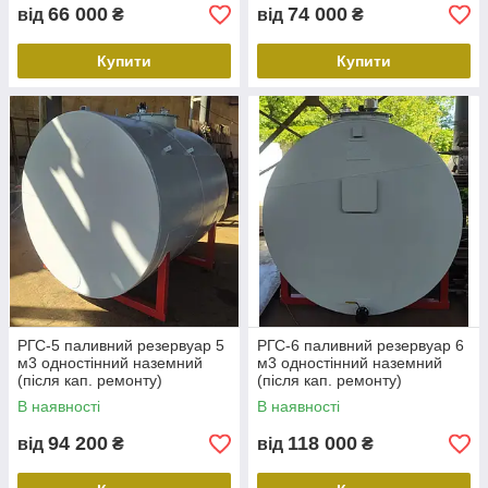
66 000
74 000
від
₴
від
₴
Купити
Купити
РГС-5 паливний резервуар 5
РГС-6 паливний резервуар 6
м3 одностінний наземний
м3 одностінний наземний
(після кап. ремонту)
(після кап. ремонту)
В наявності
В наявності
94 200
118 000
від
₴
від
₴