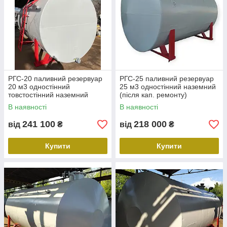
РГС-20 паливний резервуар
РГС-25 паливний резервуар
20 м3 одностінний
25 м3 одностінний наземний
товстостінний наземний
(після кап. ремонту)
(після кап. ремонту)
В наявності
В наявності
241 100
218 000
від
₴
від
₴
Купити
Купити