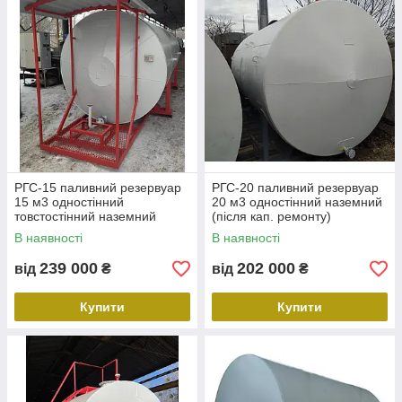
РГС-15 паливний резервуар
РГС-20 паливний резервуар
15 м3 одностінний
20 м3 одностінний наземний
товстостінний наземний
(після кап. ремонту)
(після кап. ремонту)
В наявності
В наявності
239 000
202 000
від
₴
від
₴
Купити
Купити