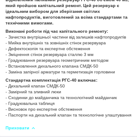
який пройшов капітальний ремонт. Цей резервуар є
ідеальним вибором для зберігання світлих
нафтопродуктів, виготовлений за всіма стандартами та
технічними вимогами.
Виконані роботи під час капітального ремонту:
- Зачистка внутрішньої частини від залишків нафтопродуктів
- Мийка внутрішніх та зовнішніх стінок резервуара
- Дефектоскопія та експертне обстеження
- Зміцнення стінок резервуара сталлю 3 мм
- Градуювання резервуара геометричним методом
- Встановлення дихального клапана СМДК-50
- Заміна запірної арматури та герметизація горловини
Стандартна комплектація РГС-40 включає:
- Дихальний клапан СМДК-50
- Замірний та зливний люки
- Сходинки до майданчика та технологічний майданчик
- Градуювальна таблиця
- Висновок про експертне обстеження
- Паспорти на дихальний клапан та технологічне улаштування
Приховати