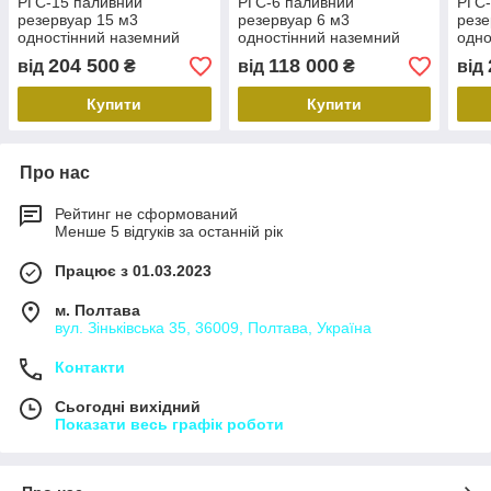
РГС-15 паливний
РГС-6 паливний
РГС-
резервуар 15 м3
резервуар 6 м3
резе
одностінний наземний
одностінний наземний
одно
(після кап. ремонту)
(після кап. ремонту)
(піс
204 500
118 000
від
₴
від
₴
від
Купити
Купити
Про нас
Рейтинг не сформований
Менше 5 відгуків за останній рік
Працює з 01.03.2023
м. Полтава
вул. Зіньківська 35, 36009, Полтава, Україна
Контакти
Сьогодні вихідний
Показати весь графік роботи