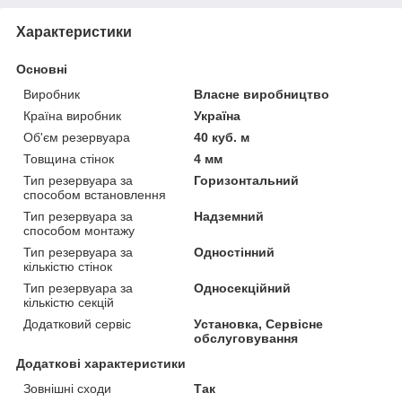
Характеристики
Основні
Виробник
Власне виробництво
Країна виробник
Україна
Об'єм резервуара
40 куб. м
Товщина стінок
4 мм
Тип резервуара за
Горизонтальний
способом встановлення
Тип резервуара за
Надземний
способом монтажу
Тип резервуара за
Одностінний
кількістю стінок
Тип резервуара за
Односекційний
кількістю секцій
Додатковий сервіс
Установка, Сервісне
обслуговування
Додаткові характеристики
Зовнішні сходи
Так