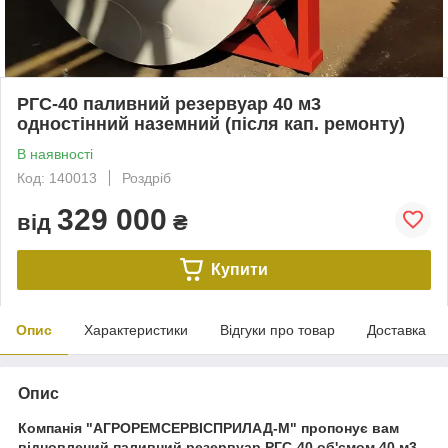
РГС-40 паливний резервуар 40 м3
одностінний наземний (після кап. ремонту)
В наявності
Код: 140013
Роздріб
329 000
від
₴
Купити
Опис
Характеристики
Відгуки про товар
Доставка
Опис
Компанія "АГРОРЕМСЕРВІСПРИЛАД-М" пропонує вам
відновлений паливний резервуар РГС-40 об'ємом 40 м3,