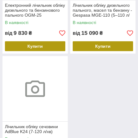
Електронний лічильник обліку
Лічильник обліку дизельного
дизельного та бензинового
пального, масел та бензину -
пального OGM-25
Gespasa MGЕ-110 (5–110 л/
хв)
В наявності
В наявності
9 830
15 090
від
₴
від
₴
Купити
Купити
Лічильник обліку сечовини
AdBlue K24 (7-120 л/хв)