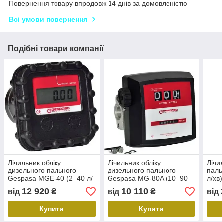
Повернення товару впродовж 14 днів за домовленістю
Всі умови повернення
Подібні товари компанії
Лічильник обліку
Лічильник обліку
Лічи
дизельного пального
дизельного пального
паль
Gespasa MGE-40 (2–40 л/
Gespasa MG-80A (10–90
л/хв
хв)
л/хв)
12 920
10 110
від
₴
від
₴
від
Купити
Купити