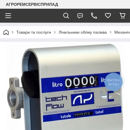
АГРОРЕМСЕРВІСПРИЛАД
Товари та послуги
Лічильники обліку палива
Механіч
КНОПКА
ЗВ'ЯЗКУ