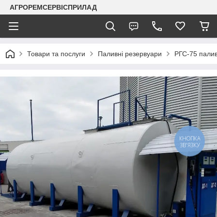
АГРОРЕМСЕРВІСПРИЛАД
Товари та послуги
Паливні резервуари
РГС-75 палив
КНОПКА
ЗВ'ЯЗКУ