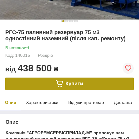
РГС-75 паливний резервуар 75 м3
одностінний наземний (після кап. ремонту)
В наявності
Код: 140015
Роздріб
438 500
від
₴
Купити
Опис
Характеристики
Відгуки про товар
Доставка
Опис
Компанія "АГРОРЕМСЕРВІСПРИЛАД-М" пропонує вам
відновлений паливний резервуар РГС-75 об'ємом 75 м3,