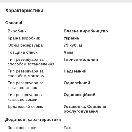
Характеристики
Основні
Виробник
Власне виробництво
Країна виробник
Україна
Об'єм резервуара
75 куб. м
Товщина стінок
4 мм
Тип резервуара за
Горизонтальний
способом встановлення
Тип резервуара за
Надземний
способом монтажу
Тип резервуара за
Одностінний
кількістю стінок
Тип резервуара за
Односекційний
кількістю секцій
Додатковий сервіс
Установка, Сервісне
обслуговування
Додаткові характеристики
Зовнішні сходи
Так