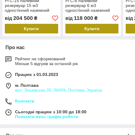
РГС-15 паливний
РГС-6 паливний
РГС-
резервуар 15 м3
резервуар 6 м3
резе
одностінний наземний
одностінний наземний
одно
(після кап. ремонту)
(після кап. ремонту)
(піс
204 500
118 000
від
₴
від
₴
від
Купити
Купити
Про нас
Рейтинг не сформований
Менше 5 відгуків за останній рік
Працює з 01.03.2023
м. Полтава
вул. Зіньківська 35, 36009, Полтава, Україна
Контакти
Сьогодні працює з 10:00 до 18:00
Показати весь графік роботи