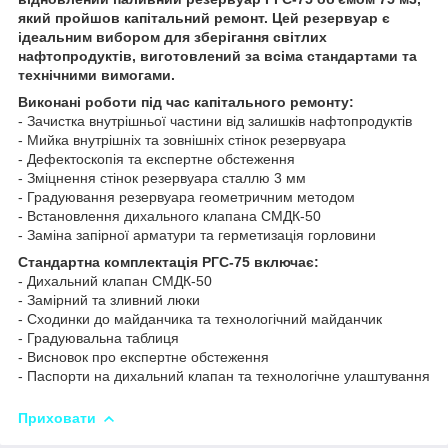
який пройшов капітальний ремонт. Цей резервуар є
ідеальним вибором для зберігання світлих
нафтопродуктів, виготовлений за всіма стандартами та
технічними вимогами.
Виконані роботи під час капітального ремонту:
- Зачистка внутрішньої частини від залишків нафтопродуктів
- Мийка внутрішніх та зовнішніх стінок резервуара
- Дефектоскопія та експертне обстеження
- Зміцнення стінок резервуара сталлю 3 мм
- Градуювання резервуара геометричним методом
- Встановлення дихального клапана СМДК-50
- Заміна запірної арматури та герметизація горловини
Стандартна комплектація РГС-75 включає:
- Дихальний клапан СМДК-50
- Замірний та зливний люки
- Сходинки до майданчика та технологічний майданчик
- Градуювальна таблиця
- Висновок про експертне обстеження
- Паспорти на дихальний клапан та технологічне улаштування
Приховати