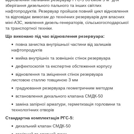
зберігання дизельного пального та інших світлих
нафтопродуктів. Резервуар пройшов повний цикл відновлення
та відповідає вимогам до технічних резервуарів для власних
міні-АЗС, живлення дизель-генераторів, сільськогосподарської
та транспортної техніки.
Що виконано під час відновлення резервуара:
повна зачистка внутрішньої частини від залишків
нафтопродуктів
мийка внутрішніх та зовнішніх стінок резервуара
дефектоскопія та експертне обстеження корпусу
відновлення та зміцнення стінок резервуара
листовою сталлю товщиною 3 мм
градуювання резервуара геометричним методом
встановлення дихального клапана СМДК-50
заміна запірної арматури, герметизація горловини та
технологічних отворів
Стандартна комплектація РГС-5:
дихальний клапан СМДК-50
замірний та зливний люки