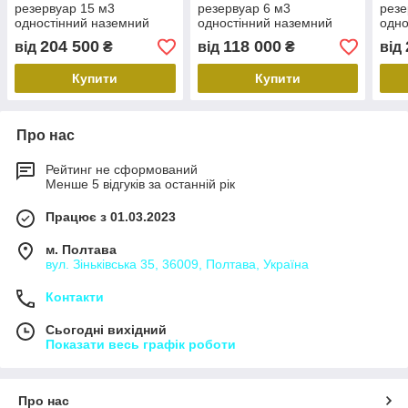
резервуар 15 м3
резервуар 6 м3
резе
одностінний наземний
одностінний наземний
одно
(після кап. ремонту)
(після кап. ремонту)
(піс
204 500
118 000
від
₴
від
₴
від
Купити
Купити
Про нас
Рейтинг не сформований
Менше 5 відгуків за останній рік
Працює з 01.03.2023
м. Полтава
вул. Зіньківська 35, 36009, Полтава, Україна
Контакти
Сьогодні вихідний
Показати весь графік роботи
Про нас