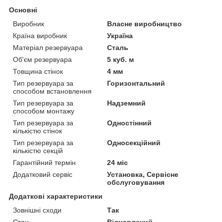
Основні
Виробник
Власне виробництво
Країна виробник
Україна
Матеріал резервуара
Сталь
Об'єм резервуара
5 куб. м
Товщина стінок
4 мм
Тип резервуара за
Горизонтальний
способом встановлення
Тип резервуара за
Надземний
способом монтажу
Тип резервуара за
Одностінний
кількістю стінок
Тип резервуара за
Односекційний
кількістю секцій
Гарантійний термін
24 міс
Додатковий сервіс
Установка, Сервісне
обслуговування
Додаткові характеристики
Зовнішні сходи
Так
Стан
Відновлений