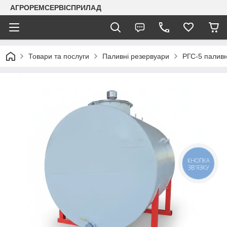
АГРОРЕМСЕРВІСПРИЛАД
Товари та послуги
Паливні резервуари
РГС-5 паливн
КНОПКА
ЗВ'ЯЗКУ