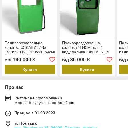
Паливороздавальна
Паливороздавальна
Пал
колонка «СЛАВУТИЧ»
колонка “ТИСА” для 1
коло
(380/220 В, 130 л/хв, рукав
виду палива (380 В, 50 л/
пали
4 м)
хв, рукав 4 м) після
рука
196 000
36 000
від
₴
від
₴
від
капітального ремонту
капі
Купити
Купити
Про нас
Рейтинг не сформований
Менше 5 відгуків за останній рік
Працює з 01.03.2023
м. Полтава
вул. Зіньківська 35, 36009, Полтава, Україна