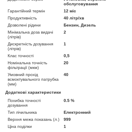
обслуговування
Гарантійний термін
12 міс
Продуктивність
40 літр/хв
Дозволені рідини
Бензин, Дизель
Мінімальна доза видачі
2
(літрів)
Дискретність дозування
1
(літрів)
Клас точності
0,5
Номінальна точність
20
фільтрації (мкм)
Умовний прохід
40
всмоктувального патрубка
(мм)
Додаткові характеристики
Похибка точності
0.5 %
дозування
Тип лічильника
Електронний
Верхня межа показань (л.)
999
Ціна поділки
1