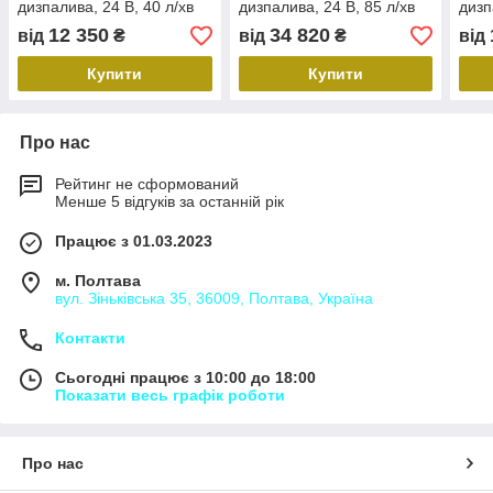
дизпалива, 24 В, 40 л/хв
дизпалива, 24 В, 85 л/хв
дизп
хв
12 350
34 820
від
₴
від
₴
від
Купити
Купити
Про нас
Рейтинг не сформований
Менше 5 відгуків за останній рік
Працює з 01.03.2023
м. Полтава
вул. Зіньківська 35, 36009, Полтава, Україна
Контакти
Сьогодні працює з 10:00 до 18:00
Показати весь графік роботи
Про нас