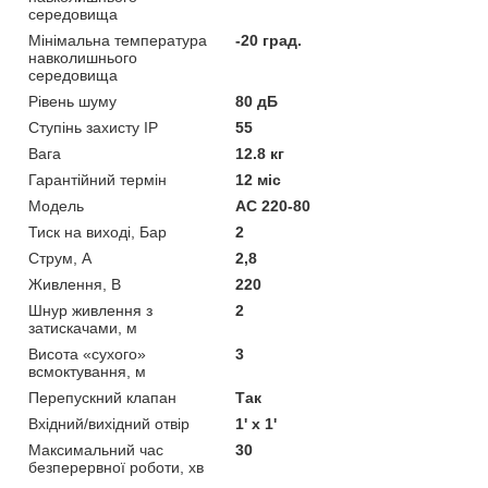
середовища
Мінімальна температура
-20 град.
навколишнього
середовища
Рівень шуму
80 дБ
Ступінь захисту IP
55
Вага
12.8 кг
Гарантійний термін
12 міс
Модель
AC 220-80
Тиск на виході, Бар
2
Струм, А
2,8
Живлення, В
220
Шнур живлення з
2
затискачами, м
Висота «сухого»
3
всмоктування, м
Перепускний клапан
Так
Вхідний/вихідний отвір
1' x 1'
Максимальний час
30
безперервної роботи, хв