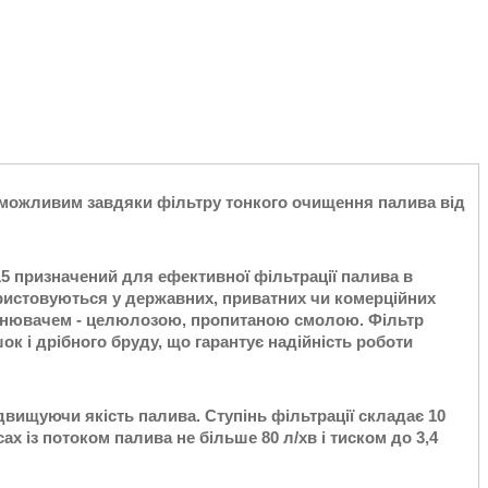
 можливим завдяки фільтру тонкого очищення палива від
 призначений для ефективної фільтрації палива в
ристовуються у державних, приватних чи комерційних
внювачем - целюлозою, пропитаною смолою. Фільтр
к і дрібного бруду, що гарантує надійність роботи
вищуючи якість палива. Ступінь фільтрації складає 10
х із потоком палива не більше 80 л/хв і тиском до 3,4