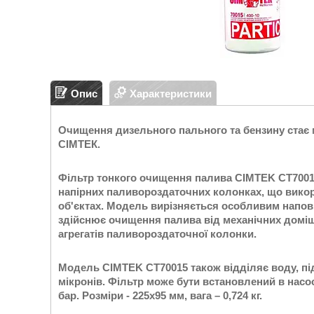
Опис
Характеристики
Очищення дизельного пального та бензину стає
СІМТЕК.
Фільтр тонкого очищення палива CIMTEK CT70015
напірних паливороздаточних колонках, що вико
об'єктах. Модель вирізняється особливим напо
здійснює очищення палива від механічних домішо
агрегатів паливороздаточної колонки.
Модель CIMTEK CT70015 також відділяє воду, під
мікронів. Фільтр може бути встановлений в насоса
бар. Розміри - 225х95 мм, вага – 0,724 кг.