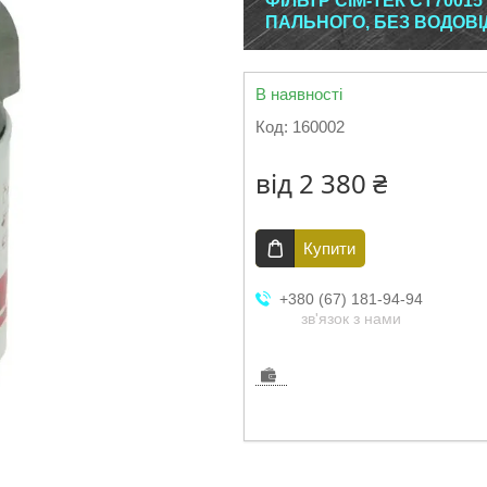
ФІЛЬТР СІМ-ТЕК CT7001
ПАЛЬНОГО, БЕЗ ВОДОВІ
В наявності
Код:
160002
від
2 380 ₴
Купити
+380 (67) 181-94-94
зв'язок з нами