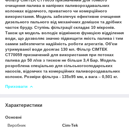
очищення палива в напірних паливороздавальних
колонках відомчого, приватного чи комерційного
використання. Модель забезпечує ефективне очищення
дизельного пального від механічних домішок та дрібних
часток бруду. Ступінь фільтрації складає 10 мікронів.
Також ця модель володіє відмінною функцією відділення
води, що дозволяє значно підвищити якість палива і тим
самим забезпечити надійність роботи агрегатів. Об'єм
утримуваної води досягає 130 мл. Фільтр CIMTEK
CT70059 призначений для використання при потоках
палива до 50 л/хв з тиском не більше 3,4 Бар. Модель
розроблена спеціально для сільськогосподарських
насосів, відомчих та комерційних паливороздавальних
колонок. Розміри фільтра - 135х95 мм, а вага – 0,501 кг.
Приховати
Характеристики
Основні
Виробник
Cim-Tek