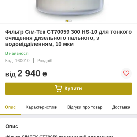
Фільтр Сім-Тек CT70059 300 HS-10 для тонкого
очищення дизельного пального, з
водовідділенням, 10 мкм
В наявності
Код: 160010
Роздріб
2 940
від
₴
Купити
Опис
Характеристики
Відгуки про товар
Доставка
Опис
Фільтр CIMTEK CT70059 призначений для тонкого