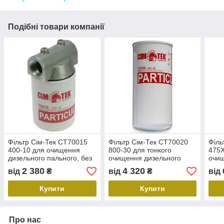
Подібні товари компанії
Фільтр Сім-Тек CT70015
Фільтр Сім-Тек CT70020
Філь
400-10 для очищення
800-30 для тонкого
475X
дизельного пального, без
очищення дизельного
очищ
водовідділення, 10 мкм
пального, без
паль
2 380
4 320
від
₴
від
₴
від
водовідділення, 30 мкм
водо
Купити
Купити
Про нас