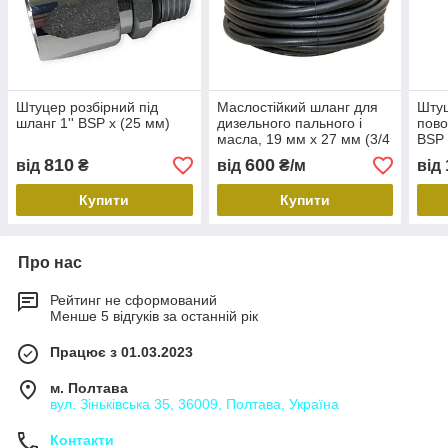
Штуцер розбірний під
Маслостійкий шланг для
Штуц
шланг 1'' BSP x (25 мм)
дизельного пального і
пово
масла, 19 мм x 27 мм (3/4
BSP 
дюйма)
810
600
від
₴
від
₴/м
від
Купити
Купити
Про нас
Рейтинг не сформований
Менше 5 відгуків за останній рік
Працює з 01.03.2023
м. Полтава
вул. Зіньківська 35, 36009, Полтава, Україна
Контакти