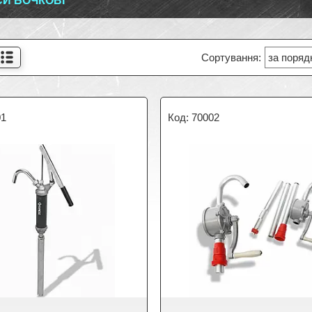
И БОЧКОВІ
01
70002