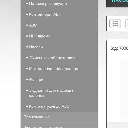
НАСОС
Паливні резервуари
Контейнерні АБП
АЗС
ПРК відомчі
Насоси
700
Лічильники обліку палива
Метрологічне обладнання
Фільтри
З'єднання для насосів і
колонок
Комплектуючі до АЗС
Про компанію
Відгуки про компанію