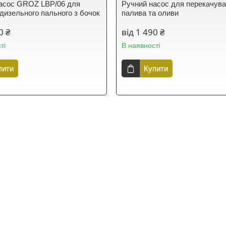
асос GROZ LBP/06 для
Ручний насос для перекачув
 дизельного пального з бочок
палива та оливи
0 ₴
від 1 490 ₴
ті
В наявності
пити
Купити