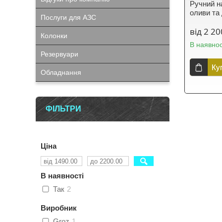
Ручний н
оливи та
Послуги для АЗС
від 2 20
Колонки
В наявнос
Резервуари
Ку
Обладнання
ФІЛЬТРИ
Ціна
В наявності
Так
2
Виробник
Groz
1