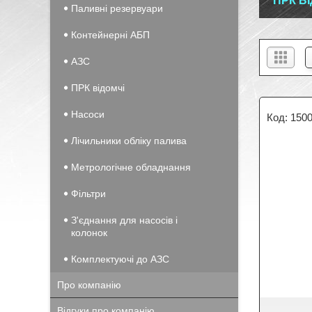
ПРК В
Паливні резервуари
Контейнерні АБП
АЗС
ПРК відомчі
Насоси
150
Лічильники обліку палива
Метрологічне обладнання
Фільтри
З'єднання для насосів і
колонок
Комплектуючі до АЗС
Про компанію
Відгуки про компанію