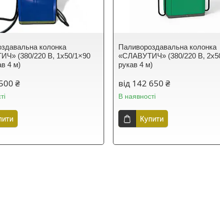
здавальна колонка
Паливороздавальна колонка
Ч» (380/220 В, 1x50/1×90
«СЛАВУТИЧ» (380/220 В, 2x50
ав 4 м)
рукав 4 м)
500 ₴
від 142 650 ₴
ті
В наявності
пити
Купити