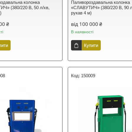
здавальна колонка
Паливороздавальна колонка
Ч» (380/220 В, 50 л/хв,
«СЛАВУТИЧ» (380/220 В, 90 л
)
рукав 4 м)
00 ₴
від 100 000 ₴
ті
В наявності
пити
Купити
008
150009