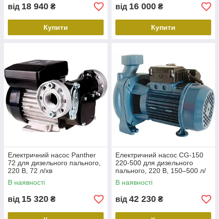
18 940
16 000
від
₴
від
₴
Купити
Купити
Електричний насос Panther
Електричний насос CG-150
72 для дизельного пального,
220-500 для дизельного
220 В, 72 л/хв
пального, 220 В, 150–500 л/
хв
В наявності
В наявності
15 320
42 230
від
₴
від
₴