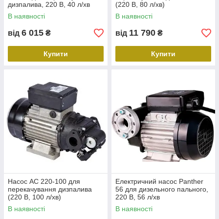
дизпалива, 220 В, 40 л/хв
(220 В, 80 л/хв)
В наявності
В наявності
6 015
11 790
від
₴
від
₴
Купити
Купити
Насос AC 220-100 для
Електричний насос Panther
перекачування дизпалива
56 для дизельного пального,
(220 В, 100 л/хв)
220 В, 56 л/хв
В наявності
В наявності